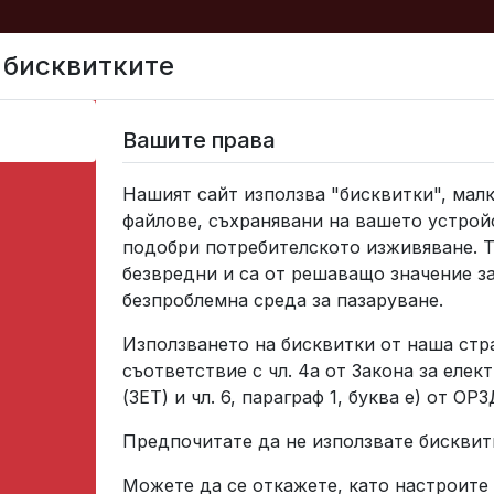
 бисквитките
За нас
Колела
Устойчи
Вашите права
Нашият сайт използва "бисквитки", мал
зработка на иновативен процес за производството на 
файлове, съхранявани на вашето устройс
подобри потребителското изживяване. Т
безвредни и са от решаващо значение з
безпроблемна среда за пазаруване.
Използването на бисквитки от наша стр
съответствие с чл. 4а от Закона за елек
(ЗЕТ) и чл. 6, параграф 1, буква е) от ОРЗ
Предпочитате да не използвате бисквит
Можете да се откажете, като настроите 