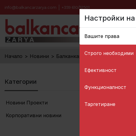
info@balkancarzarya.com
+359 610/52501
Настройки на
Вашите права
Строго необходими
Начало
>
Новини
>
Балканкар ЗАРЯ с проект за ра
Ефективност
Категории
Функционалност
Новини Проекти
(9)
Таргетиране
Корпоративни новини
(6)