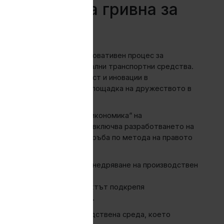
одството на гривна за
н към разработване на иновативен процес за
кови колела за индустриални транспортни средства.
ма „Конкурентоспособност и иновации в
еца на производствената площадка на дружеството в
ъгова и нисковъглеродна икономика“ на
нален мащаб. Иновацията включва разработването на
стенна шевна стоманена тръба по метода на правото
вни.
ет на дружеството чрез внедряване на производствен
и кръгова икономика проектът подкрепя
цията в машиностроенето.
стриран в реална производствена среда, което