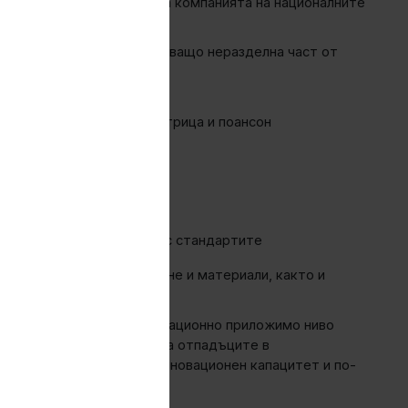
брени пазарни позиции на компанията на националните
лно развитие, представляващо неразделна част от
н комплект — щампа с матрица и поансон
нологични параметри
учените резултати
тта и съответствието със стандартите
е на собствено оборудване и материали, както и
оцес, разработен до операционно приложимо ниво
те ресурси и намаляване на отпадъците в
следно място - увеличен иновационен капацитет и по-