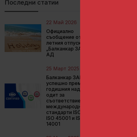
Последни статии
22 Май 2026
Официално
съобщение относно
летния отпуск на
„Балканкар ЗАРЯ“
АД
25 Март 2025
Балканкар ЗАРЯ
успешно премина
годишния надзорен
одит за
съответствие с
международните
стандарти ISO 9001,
ISO 45001 и ISO
14001