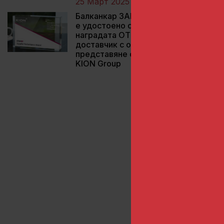
25 Март 2025
Балканкар ЗАРЯ АД
е удостоено с
наградата OTIF95 за
доставчик с отлично
представяне от
„Б
KION Group
пр
Пр
пр
гр
Пр
Ин
но
пр
Об
пр
В 
ин
Оч