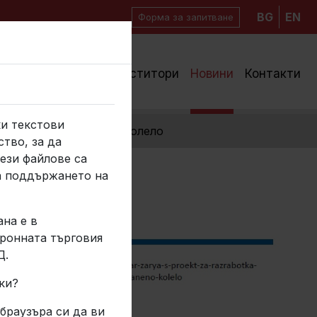
BG
EN
Форма за запитване
вост
Ресурси
Инвеститори
Новини
Контакти
ки текстови
гривна за стоманено колело
тво, за да
ези файлове са
а поддържането на
ана е в
тронната търговия
Д.
ки?
браузъра си да ви