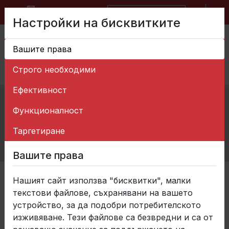
BG
EN
Форма за запитване
Настройки на бисквитките
Вашите права
Строго необходими
Ефективност
Начало
>
Новини
>
Функционалност
Балканкар ЗАРЯ успешно премина годишния
надзорен одит за съответствие с
Таргетиране
международните стандарти ISO 9001, ISO
45001 и ISO 14001
Вашите права
Категории
Нашият сайт използва "бисквитки", малки
текстови файлове, съхранявани на вашето
устройство, за да подобри потребителското
изживяване. Тези файлове са безвредни и са от