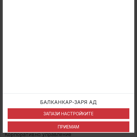
Колела
Устойчивост
Ресурси
Инвеститори
Новини
Контакти
Категории
Трикомпонентни плоски джанти
Многокомпонентни колела
Индустриални двуделни колела
Бандажни колела
БАЛКАНКАР-ЗАРЯ АД
Полезни връзки
ЗАПАЗИ НАСТРОЙКИТЕ
Нашият профил за устойчивост
ПРИЕМАМ
Корпоративно управление