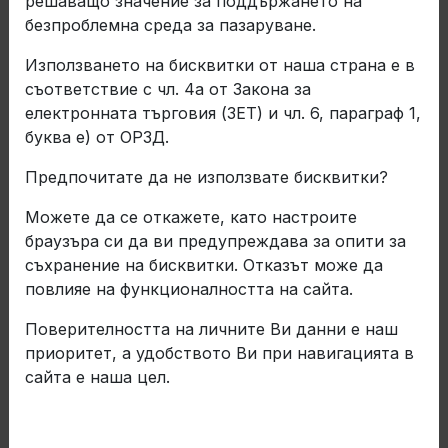
решаващо значение за поддържането на
безпроблемна среда за пазаруване.
Използването на бисквитки от наша страна е в
съответствие с чл. 4а от Закона за
електронната търговия (ЗЕТ) и чл. 6, параграф 1,
буква е) от ОРЗД.
Предпочитате да не използвате бисквитки?
Можете да се откажете, като настроите
браузъра си да ви предупреждава за опити за
съхранение на бисквитки. Отказът може да
повлияе на функционалността на сайта.
Балканкар ЗАРЯ успешно
Поверителността на личните Ви данни е наш
премина годишния
приоритет, а удобството Ви при навигацията в
надзорен одит за
сайта е наша цел.
съответствие с