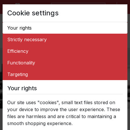
BG
EN
Request for quotation form
Cookie settings
Your rights
Strictly necessary
Efficiency
Home
>
Resources
Functionality
Targeting
Your rights
Our site uses "cookies", small text files stored on
your device to improve the user experience. These
files are harmless and are critical to maintaining a
Report of the Bond Issuer
smooth shopping experience.