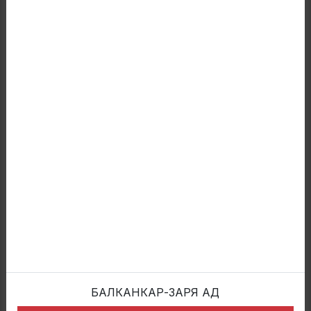
About us
Products
Sustainability
Resources
Investors
News
Contacts
Products
Three-piece rims
Multipiece wheels
Industrial divided wheels
Press-on-band wheels
Useful Links
БАЛКАНКАР-ЗАРЯ АД