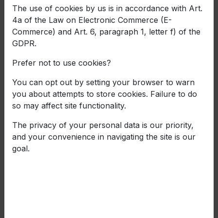
The use of cookies by us is in accordance with Art.
Report of the Bond Issuer
4a of the Law on Electronic Commerce (E-
Commerce) and Art. 6, paragraph 1, letter f) of the
Choose year
GDPR.
Prefer not to use cookies?
Choose language
You can opt out by setting your browser to warn
you about attempts to store cookies. Failure to do
Choose quarter
so may affect site functionality.
The privacy of your personal data is our priority,
and your convenience in navigating the site is our
Отчет за състоянието на обезпечението
към 30.06.2026 г.
goal.
Download
Отчет за изразходване на средствана от
емисия корпоративни облигации към