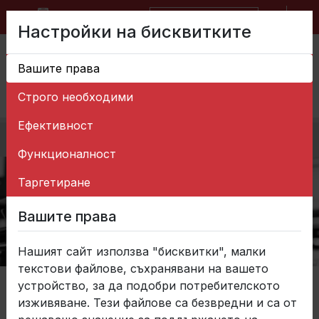
BG
EN
Форма за запитване
Настройки на бисквитките
Вашите права
Строго необходими
Ефективност
Начало
>
Ресурси
Функционалност
Таргетиране
Вашите права
Нашият сайт използва "бисквитки", малки
текстови файлове, съхранявани на вашето
устройство, за да подобри потребителското
Ресурси
изживяване. Тези файлове са безвредни и са от