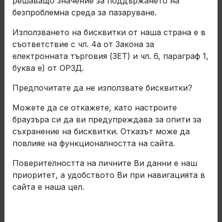
решаващо значение за поддържането на
безпроблемна среда за пазаруване.
Изберете вид на документа
Използването на бисквитки от наша страна е в
Избери година
съответствие с чл. 4а от Закона за
електронната търговия (ЗЕТ) и чл. 6, параграф 1,
буква е) от ОРЗД.
Избери език
Предпочитате да не използвате бисквитки?
Избери шестмесечие
Можете да се откажете, като настроите
браузъра си да ви предупреждава за опити за
съхранение на бисквитки. Отказът може да
Годишен консолидиран финансов отчет
повлияе на функционалността на сайта.
за дейността 2024 в ESEF формат
Поверителността на личните Ви данни е наш
Изтегли
приоритет, а удобството Ви при навигацията в
сайта е наша цел.
Отчет за състоянието на обезпечението
към 30.06.2026 г.