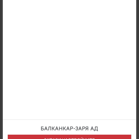
За нас
Колела
Устойчивост
Ресурси
Инвеститори
Новини
Контакти
Категории
Трикомпонентни плоски джанти
Многокомпонентни колела
Индустриални двуделни колела
Бандажни колела
Полезни връзки
БАЛКАНКАР-ЗАРЯ АД
Нашият профил за устойчивост