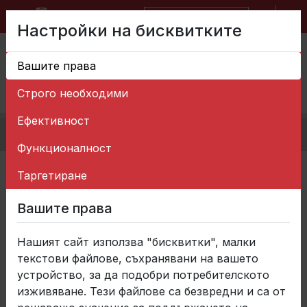
BG
EN
Форма за запитване
Настройки на бисквитките
Вашите права
Строго необходими
Ефективност
Начало
>
Новини
Функционалност
Новини
Таргетиране
Вашите права
Категории
Нашият сайт използва "бисквитки", малки
текстови файлове, съхранявани на вашето
устройство, за да подобри потребителското
изживяване. Тези файлове са безвредни и са от