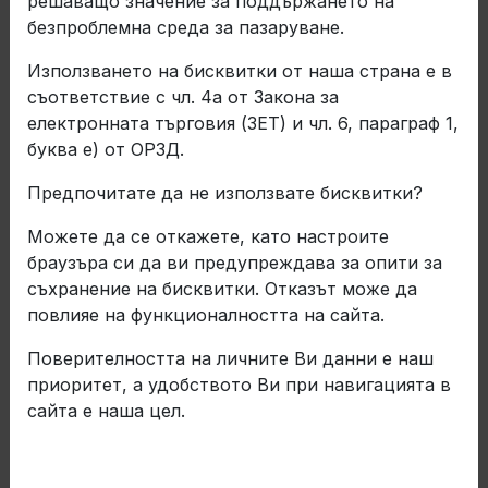
решаващо значение за поддържането на
безпроблемна среда за пазаруване.
Използването на бисквитки от наша страна е в
съответствие с чл. 4а от Закона за
електронната търговия (ЗЕТ) и чл. 6, параграф 1,
буква е) от ОРЗД.
Предпочитате да не използвате бисквитки?
Можете да се откажете, като настроите
браузъра си да ви предупреждава за опити за
25 Март 2025
съхранение на бисквитки. Отказът може да
повлияе на функционалността на сайта.
Балканкар ЗАРЯ АД е
Поверителността на личните Ви данни е наш
удостоено с наградата
приоритет, а удобството Ви при навигацията в
OTIF95 за доставчик с
сайта е наша цел.
отлично представяне от KION
Group