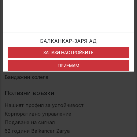
Инвеститори
Новини
Контакти
Категории
БАЛКАНКАР-ЗАРЯ АД
Трикомпонентни плоски джанти
ЗАПАЗИ НАСТРОЙКИТЕ
Многокомпонентни колела
ПРИЕМАМ
Индустриални двуделни колела
Бандажни колела
Полезни връзки
Нашият профил за устойчивост
Корпоративно управление
Подаване на сигнал
62
години Balkancar Zarya